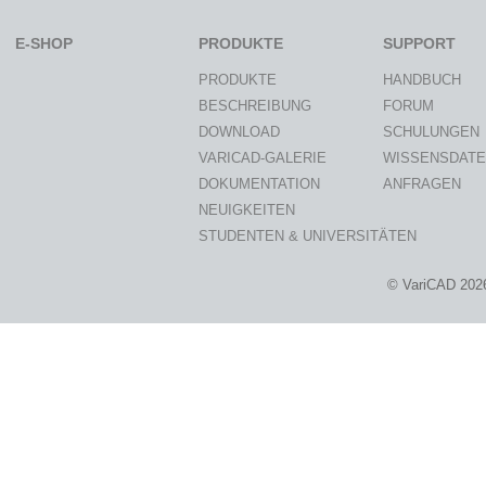
E-SHOP
PRODUKTE
SUPPORT
PRODUKTE
HANDBUCH
BESCHREIBUNG
FORUM
DOWNLOAD
SCHULUNGEN
VARICAD-GALERIE
WISSENSDAT
DOKUMENTATION
ANFRAGEN
NEUIGKEITEN
STUDENTEN & UNIVERSITÄTEN
© VariCAD 202