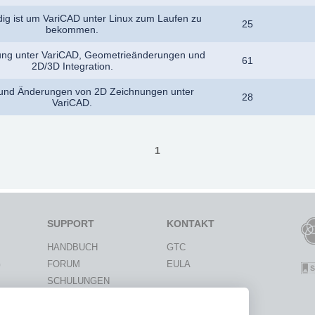
ig ist um VariCAD unter Linux zum Laufen zu
25
bekommen.
ung unter VariCAD, Geometrieänderungen und
61
2D/3D Integration.
 und Änderungen von 2D Zeichnungen unter
28
VariCAD.
1
SUPPORT
KONTAKT
HANDBUCH
GTC
G
FORUM
EULA
SCHULUNGEN
IE
WISSENSDATENBANK
ON
ANFRAGEN