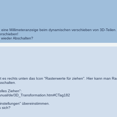
 eine Millimeteranzeige beim dynamischen verschieben von 3D-Teilen.
erschieben!
 wieder Abschalten?
ibt es rechts unten das Icon "Rasterwerte für ziehen". Hier kann man R
sschalten.
lles Ziehen":
/manual/de/3D_Transformation.htm#CTag182
"Einstellungen" übereinstimmen.
 sich?