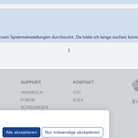
nzen Systemeinstellungen durchsucht. Da hätte ich lange suchen kön
1
SUPPORT
KONTAKT
HANDBUCH
GTC
G
FORUM
EULA
SCHULUNGEN
IE
WISSENSDATENBANK
ON
ANFRAGEN
Alle akzeptieren
Nur notwendige akzeptieren
UNIVERSITÄTEN