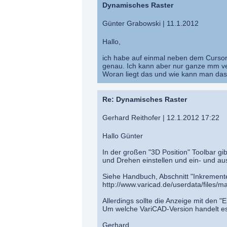
Dynamisches Raster
Günter Grabowski | 11.1.2012
Hallo,
ich habe auf einmal neben dem Cursor
genau. Ich kann aber nur ganze mm v
Woran liegt das und wie kann man das
Re: Dynamisches Raster
Gerhard Reithofer | 12.1.2012 17:22
Hallo Günter
In der großen "3D Position" Toolbar g
und Drehen einstellen und ein- und au
Siehe Handbuch, Abschnitt "Inkremente
http://www.varicad.de/userdata/files
Allerdings sollte die Anzeige mit den 
Um welche VariCAD-Version handelt es
Gerhard