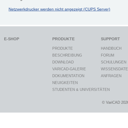
Netzwerkdrucker werden nicht angezeigt (CUPS Server)
E-SHOP
PRODUKTE
SUPPORT
PRODUKTE
HANDBUCH
BESCHREIBUNG
FORUM
DOWNLOAD
SCHULUNGEN
VARICAD-GALERIE
WISSENSDAT
DOKUMENTATION
ANFRAGEN
NEUIGKEITEN
STUDENTEN & UNIVERSITÄTEN
© VariCAD 202