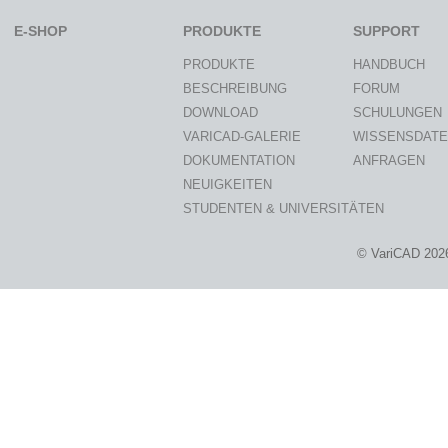
E-SHOP
PRODUKTE
SUPPORT
PRODUKTE
HANDBUCH
BESCHREIBUNG
FORUM
DOWNLOAD
SCHULUNGEN
VARICAD-GALERIE
WISSENSDAT
DOKUMENTATION
ANFRAGEN
NEUIGKEITEN
STUDENTEN & UNIVERSITÄTEN
© VariCAD 202