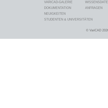
VARICAD-GALERIE
WISSENSDAT
DOKUMENTATION
ANFRAGEN
NEUIGKEITEN
STUDENTEN & UNIVERSITÄTEN
© VariCAD 202